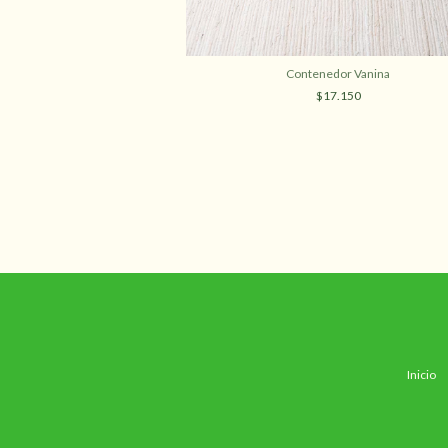
al telar
Contenedor Vanina
5.000
$17.150
Inicio