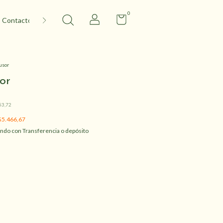
0
Contacto
usor
or
53,72
$5.466,67
ndo con Transferencia o depósito