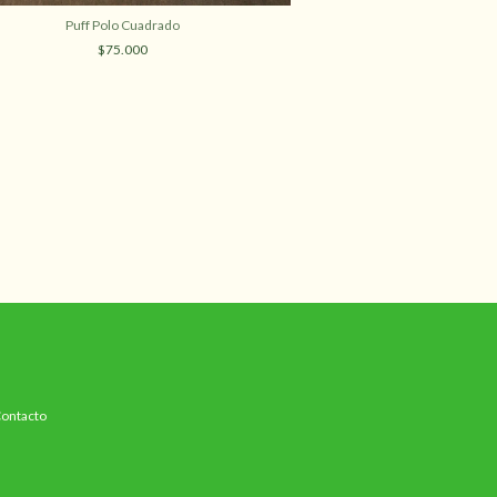
Puff Polo Cuadrado
Burlete
$75.000
$6.
ontacto