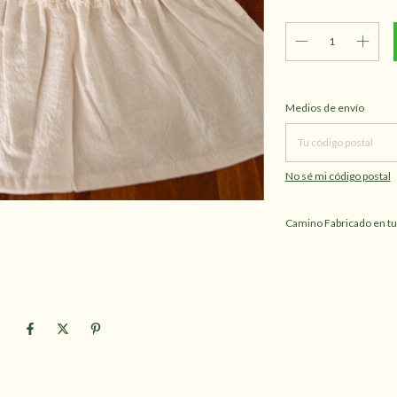
Entregas para el CP:
Medios de envío
No sé mi código postal
Camino Fabricado en t