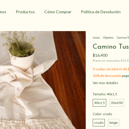
mos
Productos
Cómo Comprar
Política de Devolución
Inicio
.
Objetos
.
Camino T
Camino Tus
$16.400
Precio sin impuestos
$13.5
3
cuotas sin interés de
10% de descuento
paga
Ver más detalles
Tamaño:
40x1,5
40x1,5
30x200
Color:
crudo
crudo
beige