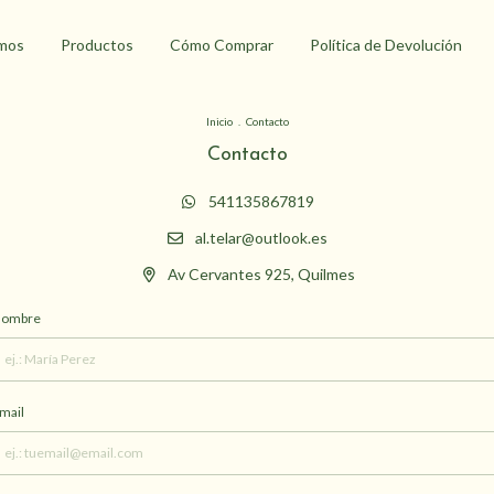
mos
Productos
Cómo Comprar
Política de Devolución
Inicio
.
Contacto
Contacto
541135867819
al.telar@outlook.es
Av Cervantes 925, Quilmes
ombre
mail