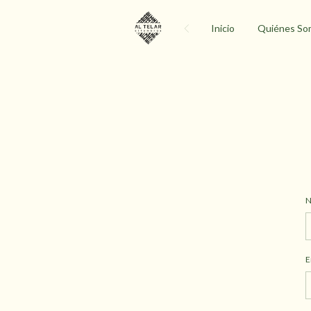
Inicio
Quiénes So
N
E