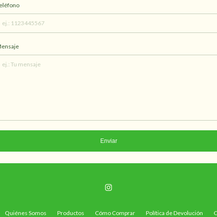
eléfono
ensaje
Enviar
Quiénes Somos
Productos
Cómo Comprar
Política de Devolución
C