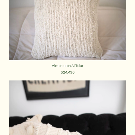
Almohadón Al Telar
$24.430