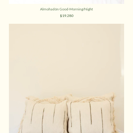
Almohadón Good-Morning/Night
$19.280