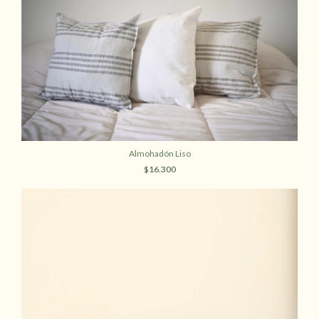
Almohadón Liso
$16.300