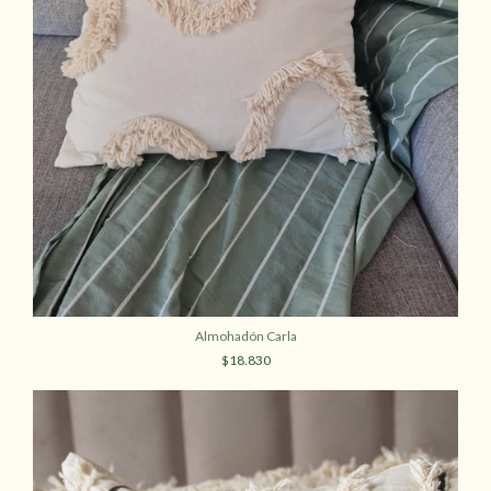
Almohadón Carla
$18.830