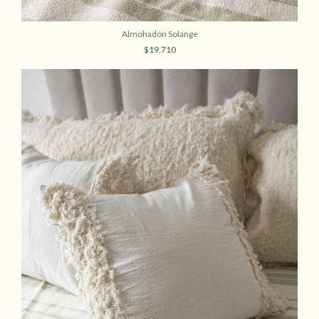
Almohadón Solange
$19.710