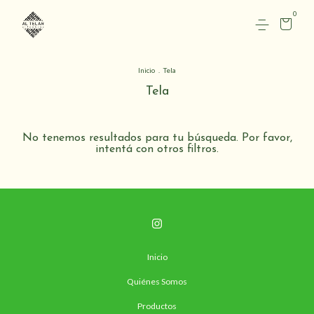
0
Inicio
.
Tela
Tela
No tenemos resultados para tu búsqueda. Por favor,
intentá con otros filtros.
Inicio
Quiénes Somos
Productos