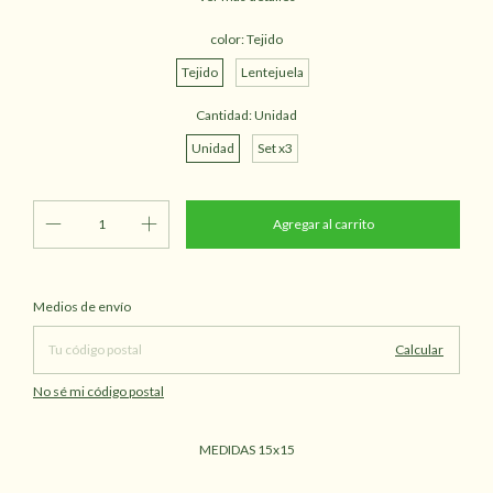
color:
Tejido
Tejido
Lentejuela
Cantidad:
Unidad
Unidad
Set x3
Cambiar CP
Entregas para el CP:
Medios de envío
Calcular
No sé mi código postal
MEDIDAS 15x15