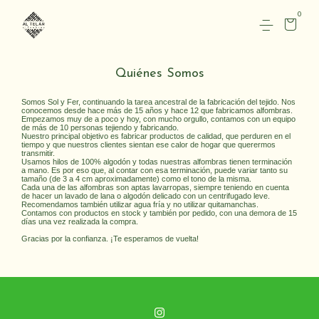
0
Quiénes Somos
Somos Sol y Fer, continuando la tarea ancestral de la fabricación del tejido. Nos
conocemos desde hace más de 15 años y hace 12 que fabricamos alfombras.
Empezamos muy de a poco y hoy, con mucho orgullo, contamos con un equipo
de más de 10 personas tejiendo y fabricando.
Nuestro principal objetivo es fabricar productos de calidad, que perduren en el
tiempo y que nuestros clientes sientan ese calor de hogar que querermos
transmitir.
Usamos hilos de 100% algodón y todas nuestras alfombras tienen terminación
a mano. Es por eso que, al contar con esa terminación, puede variar tanto su
tamaño (de 3 a 4 cm aproximadamente) como el tono de la misma.
Cada una de las alfombras son aptas lavarropas, siempre teniendo en cuenta
de hacer un lavado de lana o algodón delicado con un centrifugado leve.
Recomendamos también utilizar agua fría y no utilizar quitamanchas.
Contamos con productos en stock y también por pedido, con una demora de 15
días una vez realizada la compra.
Gracias por la confianza. ¡Te esperamos de vuelta!