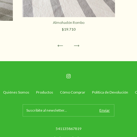
Almohadón Rombo
$19.710
Quiénes Somos
Productos
Cómo Comprar
Política de Devolución
C
541135867819