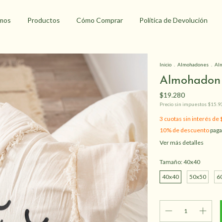
mos
Productos
Cómo Comprar
Política de Devolución
Inicio
.
Almohadones
.
Al
Almohadon
$19.280
Precio sin impuestos
$15.9
3
cuotas sin interés de
10% de descuento
paga
Ver más detalles
Tamaño:
40x40
40x40
50x50
6