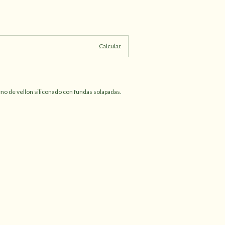
Cambiar CP
Calcular
eno de vellon siliconado con fundas solapadas.