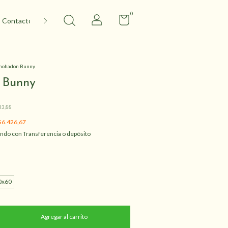
0
Contacto
mohadon Bunny
 Bunny
33,88
$6.426,67
ndo con Transferencia o depósito
0x60