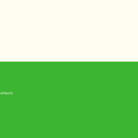
Almohadón
$19.
ontacto