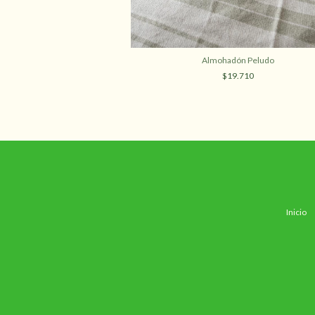
n Carolina
Almohadón Peludo
8.830
$19.710
Inicio