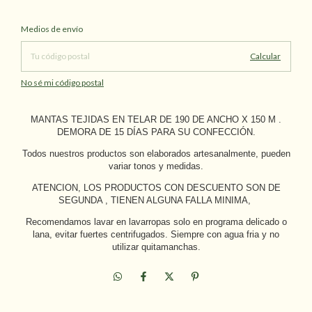
Cambiar CP
Entregas para el CP:
Medios de envío
Calcular
No sé mi código postal
MANTAS TEJIDAS EN TELAR DE 190 DE ANCHO X 150 M .
DEMORA DE 15 DÍAS PARA SU CONFECCIÓN.
Todos nuestros productos son elaborados artesanalmente, pueden
variar tonos y medidas.
ATENCION, LOS PRODUCTOS CON DESCUENTO SON DE
SEGUNDA , TIENEN ALGUNA FALLA MINIMA,
Recomendamos lavar en lavarropas solo en programa delicado o
lana, evitar fuertes centrifugados. Siempre con agua fria y no
utilizar quitamanchas.