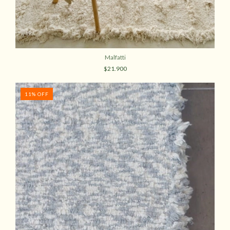
Malfatti
$21.900
11
%
OFF