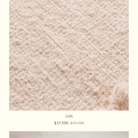
LISA
$17.500
$21.900