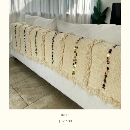
nahir
$37.500