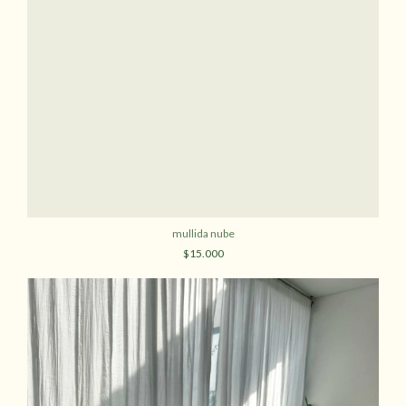
mullida nube
$15.000